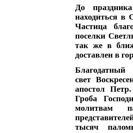
До праздника
находиться в 
Частица благ
поселки Светл
так же в бли
доставлен в го
Благодатный 
свет Воскресе
апостол Петр.
Гроба Господ
молитвам па
представителей
тысяч палом