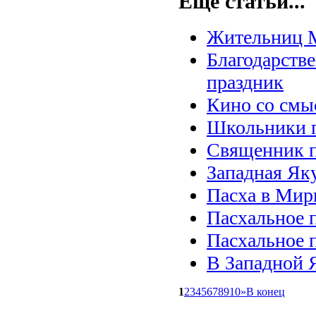
Ещё статьи...
Жительниц М
Благодарств
праздник
Кино со смы
Школьники 
Священник п
Западная Яку
Пасха в Мир
Пасхальное 
Пасхальное 
В Западной 
1
2
3
4
5
6
7
8
9
10
»
В конец