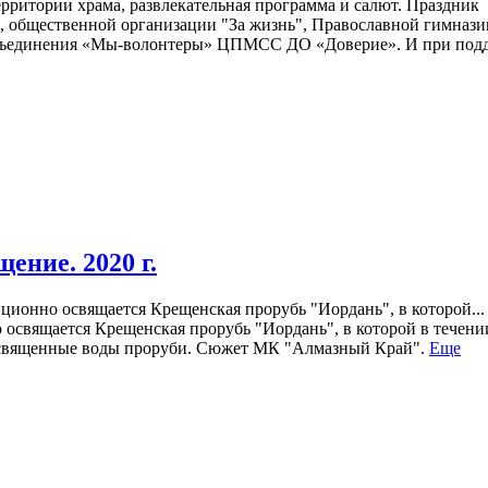
рритории храма, развлекательная программа и салют. Праздник
, общественной организации "За жизнь", Православной гимнази
 объединения «Мы-волонтеры» ЦПМСС ДО «Доверие». И при под
ние. 2020 г.
ционно освящается Крещенская прорубь "Иордань", в которой...
 освящается Крещенская прорубь "Иордань", в которой в течени
освященные воды проруби. Сюжет МК "Алмазный Край".
Еще