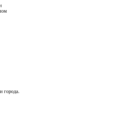
и
пом
и города.