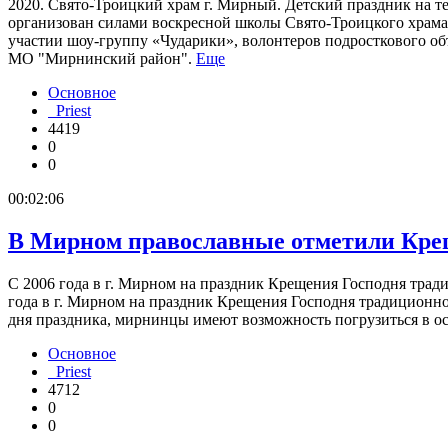
2020. Свято-Троицкий храм г. Мирный. Детский праздник на те
организован силами воскресной школы Свято-Троицкого храма
участии шоу-группу «Чударики», волонтеров подросткового
МО "Мирнинский район".
Еще
Основное
Priest
4419
0
0
00:02:06
В Мирном православные отметили Креще
С 2006 года в г. Мирном на праздник Крещения Господня тради
года в г. Мирном на праздник Крещения Господня традиционно
дня праздника, мирнинцы имеют возможность погрузиться в 
Основное
Priest
4712
0
0