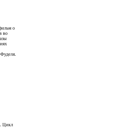
фильм о
в во
разы
риях
 Фуделя.
.
Цикл