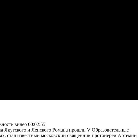
ность видео 00:02:55
опа Якутского и Ленского Романа прошли V Образовательные
ых, стал известный московский священник протоиерей Артемий