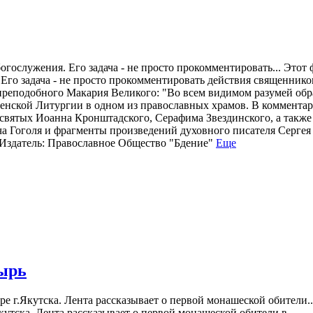
гослужения. Его задача - не просто прокомментировать...
Этот 
Его задача - не просто прокомментировать действия священнико
у преподобного Макария Великого: "Во всем видимом разумей об
венской Литургии в одном из православных храмов. В коммента
святых Иоанна Кронштадского, Серафима Звездинского, а также
 Гоголя и фрагменты произведений духовного писателя Сергея
 Издатель: Православное Общество "Бдение"
Еще
ырь
г.Якутска. Лента рассказывает о первой монашеской обители..
утска. Лента рассказывает о первой монашеской обители в