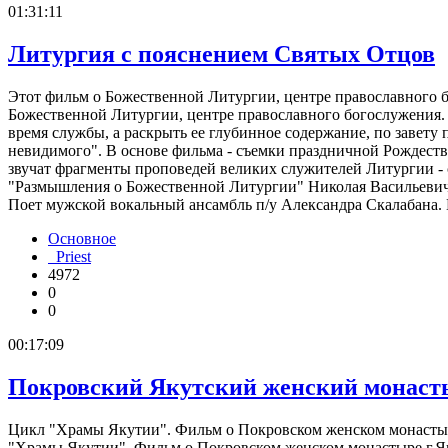
01:31:11
Литургия с пояснением Святых Отцов
Этот фильм о Божественной Литургии, центре православного бо
Божественной Литургии, центре православного богослужения. 
время службы, а раскрыть ее глубинное содержание, по завет
невидимого". В основе фильма - съемки праздничной Рождест
звучат фрагменты проповедей великих служителей Литургии - 
"Размышления о Божественной Литургии" Николая Васильевича
Поет мужской вокальный ансамбль п/у Александра Скалабана.
Основное
Priest
4972
0
0
00:17:09
Покровский Якутский женский монаст
Цикл "Храмы Якутии". Фильм о Покровском женском монастыре 
"Храмы Якутии". Фильм о Покровском женском монастыре г.Як