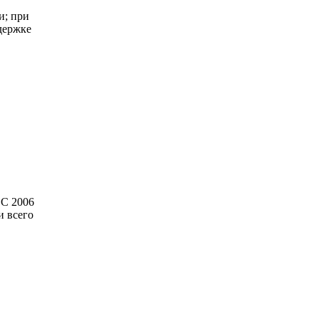
и; при
держке
С 2006
и всего