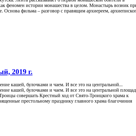
 как феномен истории монашества в целом. Монастырь возник пр
е. Основа фильма – разговор с правящим архиереем, архиеписко
 2019 г.
ние кашей, булочками и чаем. И все это на центральной...
ение кашей, булочками и чаем. И все это на центральной площад
 Троицы совершать Крестный ход от Свято-Троицкого храма к
вященные престольному празднику главного храма благочиния