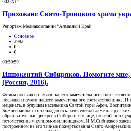
00:02:14
Прихожане Свято-Троицкого храма укр
Репортаж Медиакомпании "Алмазный Край"
Основное
2982
0
0
00:59:59
Иннокентий Сибиряков. Помогите мне,
(Россия, 2016).
Фильм посвящен памяти нашего замечательного соотечественни
посвящен памяти нашего замечательного соотечественника, Ин
мецената, в будущем насельника Святой горы Афон. Воспитанн
Божией милости он обладал исключительной даже для русски
образовательные центры в Сибири и столице, но особенно ще
потомственным купцом-миллионщиком, И.М.Сибиряков заверш
построенном на его тайные пожертвования Свято-Андреевским с