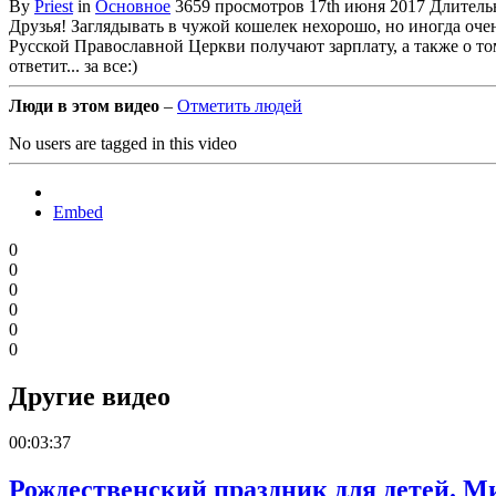
By
Priest
in
Основное
3659 просмотров
17th июня 2017
Длительн
Друзья! Заглядывать в чужой кошелек нехорошо, но иногда оче
Русской Православной Церкви получают зарплату, а также о том,
ответит... за все:)
Люди в этом видео
–
Отметить людей
No users are tagged in this video
Embed
0
0
0
0
0
0
Другие видео
00:03:37
Рождественский праздник для детей. Ми