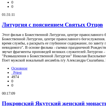
0
0
01:31:11
Литургия с пояснением Святых Отцов
Этот фильм о Божественной Литургии, центре православного бо
Божественной Литургии, центре православного богослужения. 
время службы, а раскрыть ее глубинное содержание, по завет
невидимого". В основе фильма - съемки праздничной Рождест
звучат фрагменты проповедей великих служителей Литургии - 
"Размышления о Божественной Литургии" Николая Васильевича
Поет мужской вокальный ансамбль п/у Александра Скалабана.
Основное
Priest
4974
0
0
00:17:09
Покровский Якутский женский монаст