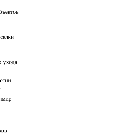
бъектов
селки
о ухода
песни
.
димир
ков