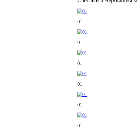
Светлый и Чернышевск
01
01
01
01
01
01