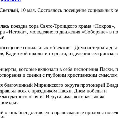
Светлый, 10 мая. Состоялось посещение социальных о
ялась поездка хора Свято-Троицкого храма «Покров»,
тра «Истоки», молодежного движения «Соборяне» в по
ый.
посещение социальных объектов – Дома интерната для
в, Кадетской школы интерната, отделения сестринског
нцерты, которые включали в себя песнопения Пасхи, 
отворения и сценки с глубоким христианским смыслом
ся благочинный Мирнинского округа протоиерей Вла
дравлял всех с праздником Пасхи, Днем победы и
Благодатного огня из Иерусалима, которая так же
поездке.
ый огонь был доставлен в православные приходы посел