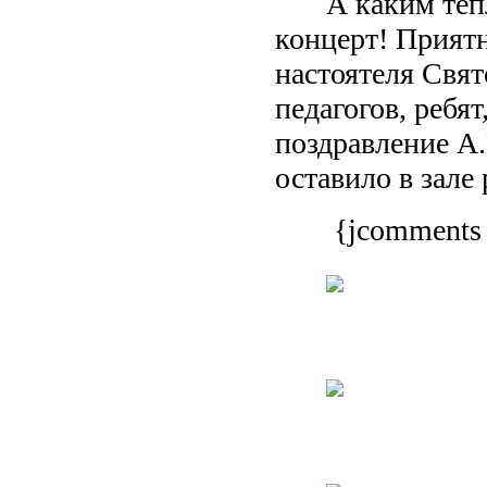
А каким те
концерт! Прият
настоятеля Свя
педагогов, ребят
поздравление А.
оставило в зал
{jcomments 