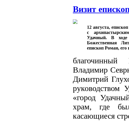
Визит епископ
12 августа, еписко
с архипастырски
Удачный. В ходе
Божественная Лит
епископ Роман, его
благочинный 
Владимир Севрю
Димитрий Глухо
руководством 
«город Удачны
храм, где бы
касающиеся стро