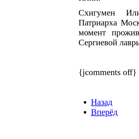
Схигумен Или
Патриарха Моск
момент прожив
Сергиевой лавр
{jcomments off}
Назад
Вперёд