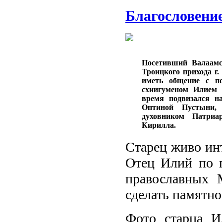
Благословени
Посетивший Валаамс
Троицкого прихода г.
иметь общение с п
схиигуменом Илием 
время подвизался н
Оптиной Пустыни,
духовником Патриа
Кирилла.
Старец живо ин
Отец Илий по п
православных 
сделать памятно
Фото старца И