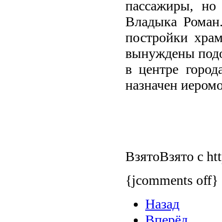
пассажиры, но 
Владыка Роман
постройки храм
вынуждены подо
в центре город
назначен иером
ВзятоВзято с
ht
{jcomments off}
Назад
Вперёд